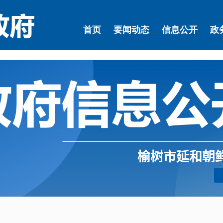
榆树市延和朝