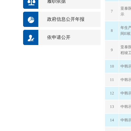
履职依据
亚泰
7
示
政府信息公开年报
年生产
8
间E
依申请公开
亚泰
9
程竣
10
中韩
11
中韩
12
中韩
13
中韩
14
中韩