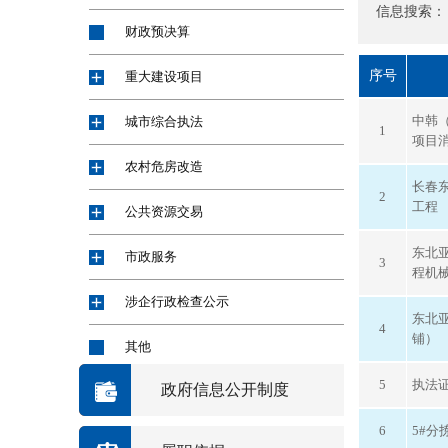
信息搜索：
财政预决算
序号
重大建设项目
中韩（
城市综合执法
1
项目
农村危房改造
长春
2
工程
公共资源交易
东北亚
市政服务
3
程机械
涉企行政检查公示
东北
4
铺）
其他
5
执法
政府信息公开制度
6
5#