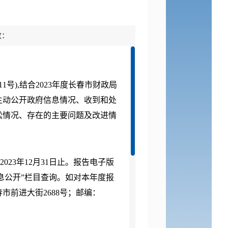
数：
11
号
),
结合
2023
年度长春市财政局
主动公开政府信息情况、收到和处
讼情况、存在的主要问题及改进情
。
2023
年
12
月
31
日止。报告电子版
息公开”栏目查询。如对本年度报
春市前进大街
2688
号；邮编：