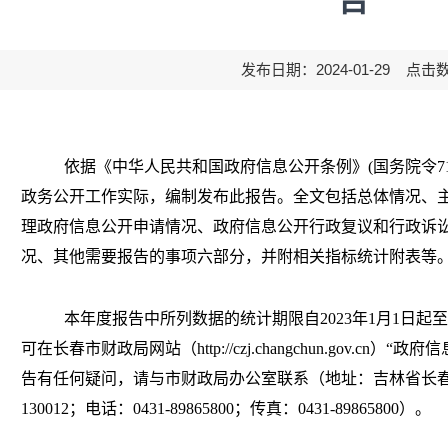
告
发布日期：2024-01-29 点击
依据《中华人民共和国政府信息公开条例》
(
国务院令
7
政务公开工作实际，编制发布此报告。全文包括总体情况、
理政府信息公开申请情况、政府信息公开行政复议和行政诉
况、其他需要报告的事项六部分，并附相关指标统计附表等
本年度报告中所列数据的统计期限自
2023
年
1
月
1
日起至
可在长春市财政局网站（
http://czj.changchun.gov.cn
）“政府信
告有任何疑问，请与市财政局办公室联系（地址：吉林省长
130012
；电话：
0431-89865800
；传真：
0431-89865800
）。