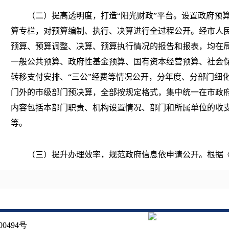
（二）
提高透明度，打造
“
阳光财政
”
平台。
设置政府预
算专栏，对预算编制、执行、决算进行全过程公开。经市人
预算、预算调整、决算、预算执行情况的报告和报表，均在
一般公共预算、政府性基金预算、国有资本经营预算、社会
转移支付安排、“三公”经费等情况公开，分年度、分部门细
门外的市级部门预决算，全部按规定格式，集中统一在市政
内容包括本部门职责、机构设置情况、部门和所属单位的收
等。
（三）提升办理效率，规范政府信息依申请公开。根据
例》《长春市人民政府办公厅关于印发长春市政府信息依申
认真办理政府信息公开申请，
规范答复文书内容、格式等，
权、表达权和监督权
。
2023
年，共收到依申请公开
23
件，申
政府债务、财政权责清单等信息，主要用途为申请人生活和