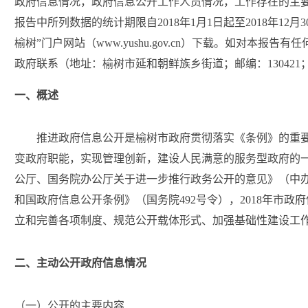
政府信息情况，政府信息公开工作人员情况，工作存在的主
报告中所列数据的统计期限自
20
18
年
1月1日起至201
8
年
12月
3
榆树”门户网站（www.yushu.gov.cn）下载。如对本报
政府联系（地址：榆树市延和朝鲜族乡街道；邮编：130421；电话：
一、概述
推进政府信息公开是榆树市政府贯彻落实《条例》的重
变政府职能，实现管理创新，建设人民满意的服务型政府的
公厅、国务院办公厅关于进一步推行政务公开的意见》（中
和国政府信息公开条例》（国务院492号令），20
18
年市政府
立和完善各项制度、规范公开载体形式、加强基础性建设工
二、主动公开政府信息情况
（一）公开的主要内容