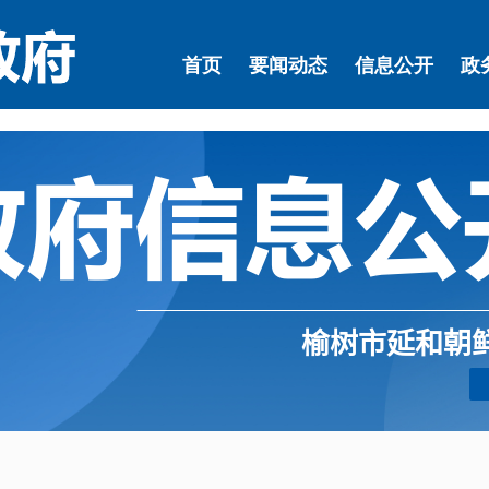
榆树市延和朝