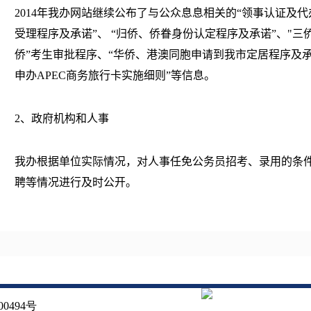
2014
年我办网站继续公布了与公众息息相关的“领事认证及代
受理程序及承诺
”
、 “归侨、侨眷身份认定程序及承诺”、
"
三
侨”考生审批程序、“华侨、港澳同胞申请到我市定居程序及承
申办
APEC
商务旅行卡实施细则”等信息。
2
、政府机构和人事
我办根据单位实际情况，对人事任免公务员招考、录用的条
聘等情况进行及时公开。
（二）公开形式
1
、互联网