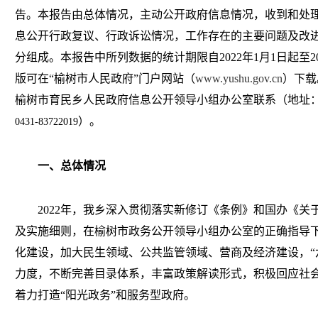
告。本报告由总体情况，主动公开政府信息情况，收到和处
息公开行政复议、行政诉讼情况，工作存在的主要问题及改
分组成。本报告中所列数据的统计期限自
202
2
年
1月1日起至2
版可在“榆树市人民政府”门户网站（
www.yushu.gov.cn
）下载
榆树市
育民乡人民
政府信息公开领导小组办公室联系（地址
）。
0431-837
22
019
一、
总体情况
202
2
年，我乡深入贯彻落实新修订《条例》和国办《关
及实施细则，在榆树市政务公开领导小组办公室的正确指导
化建设，加大民生领域、公共监管领域、营商及经济建设，
力度，不断完善目录体系，丰富政策解读形式，积极回应社
着力打造“阳光政务”和服务型政府。