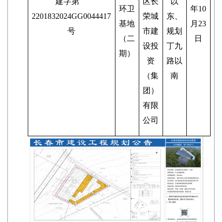
建字第
区长
以
环卫
年10
2201832024GG0044417
荣城
东、
基地
月23
号
市建
规划
（二
日
设投
丁九
期）
资
路以
（集
南
团）
有限
公司