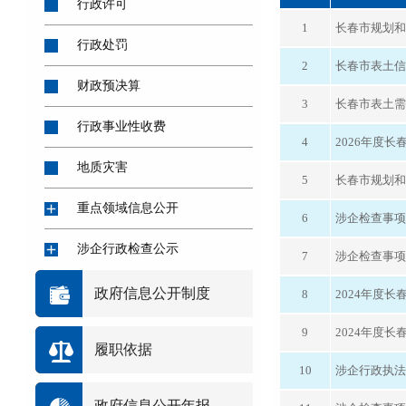
行政许可
1
长春市规划和
行政处罚
2
长春市表土信息
财政预决算
3
长春市表土需
行政事业性收费
4
2026年度
地质灾害
5
长春市规划和
重点领域信息公开
6
涉企检查事项
涉企行政检查公示
7
涉企检查事项
综合政务（其他）
政府信息公开制度
8
2024年度
9
2024年度
履职依据
10
涉企行政执法
政府信息公开年报