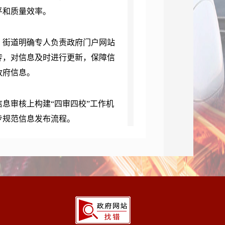
平和质量效率。
，
街道
明确专人负责政府门户网站
传，对信息及时进行更新，保障信
政府信息。
信息审核上构建
“
四
审
四
校
”工作机
步规范信息发布流程。
技能培训，强化内部通信纪律管
确性、权威性。