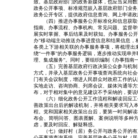
致。基层政府部门的政务新媒体，也应当采用数
政务公开事项、标准规范嵌入基层政府部门业务
政务公开专区，提供政府信息查询、网上申请政
（四）推进办事服务公开标准化和信息获取
指南、办事流程、办事机构、常见问题、监督举
展实时掌握、事后结果及时获知。办事服务公开
办”移动端主动推送办事进度信息和结果信息，
各类上下游相关联的办事服务事项，将梳理出
绕“一件事”的办事服务逻辑，逐步推动实现串并
理、集成服务”。同时，要组织编制《办事指南
（五）完善基层政府行政决策公众参与机制
方式，并录入基层政务公开事项查询系统向社会
门有关会议制度，增进人民群众对政府工作的认
实地走访、咨询协商、列席会议、媒体沟通等方
布，对于相对集中的意见建议不予采纳的，要说
（六）细化政务公开工作流程和解读回应工
善政策出台后的解读机制，并将相关要求写入
程。党和国家相关政策出台后，要第一时间解读
布会、简明问答、图表图解、案例说明等多种
虑，要及时回应、解疑释惑。
（七）做好村（居）务公开与政务公开的有
公开事项查询系统。完善基层政务公开与村（居