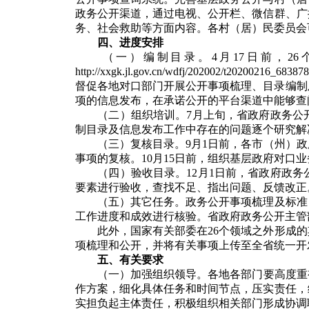
政务公开渠道，通过电视、公开栏、微信群、广
务、社会救助等方面内容。各村（居）民委员会
四、进度安排
（一）编制目录。
4月17日前，
http://xxgk.jl.gov.cn/wdfj/202
督促各地对口部门开展公开事项梳理、目录编制
项的信息发布，在承诺公开的平台渠道中能够查
（二）组织培训。
7月上旬，省政府政务公
制目录及信息发布工作中存在的问题逐个研究解
（三）复核目录。
9月1日前，各市（州）
事项的复核。10月15日前，组织基层政府对
（四）验收目录。
12月1日前，省政府政
要素进行验收，查找不足、指出问题、反馈改正
（五）其它任务。
政务公开事项梳理及标准
工作进度和成效进行核验。省政府政务公开主管
此外，国家有关部委在26个领域之外形成的
项梳理和公开，并将有关事项上传至全省统一开
五、有关要求
（一）加强组织领导。
各地各部门要高度重
作方案，细化具体任务和时间节点，压实责任，
实担负起主体责任，积极组织相关部门形成协调