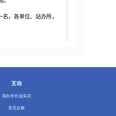
用。
一名，各单位、站办所，
。
镇工作目标作出安排和部
余人次。
定相关制度，应公开的必