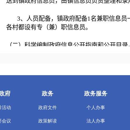
送到镇政府信息员，由镇信息员负责整理和录
3
、人员配备，镇政府配备
1
名兼职信息员
各村都设有专（兼）职信息员。
（二）科学编制政府信息公开指南和公开目录
制定政府信息公开指南，目录样本，对全
署，全镇举办培训次数
2
次参加培训人次数
30
（三）逐步完善政府信息公开配套制度。
根据省、市的文件精神，结合实际研究制
须主动公开。