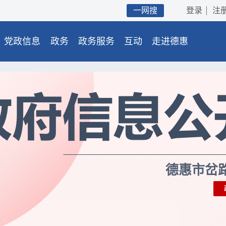
一网搜
登录
注
党政信息
政务
政务服务
互动
走进德惠
德惠市岔