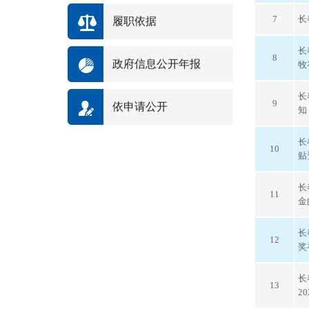
7
长
履职依据
统计信息
长
8
重大建设项目
政府信息公开年报
牧
城市综合执法
长
9
依申请公开
知
卫生健康
长
10
卫生健康
贴
义务教育
长
11
金
义务教育
长
12
奖
社会救助
长
养老服务
13
2