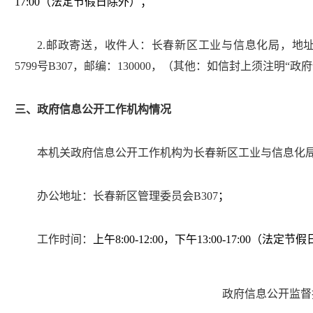
17:00
（法定节假日除外）
；
2.
邮政寄送，收件人：长春新区工业与信息化局，地
5799
号
B307
，邮编：
130000
，（其他：如信封上须注明
“
政府
三、政府信息公开工作机构情况
本机关政府信息公开工作机构为长春新区工业与信息化
办公地址：长春新区管理委员会
B307
；
工作时间：
上午
8
:
00-12:00
，下午
13
:
00-17:00
（法定节假
联系方式：
0431-
81335755
。
政府信息公开监督