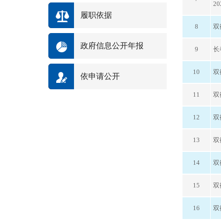
2
履职依据
8
双
政府信息公开年报
9
长
10
双
依申请公开
11
双
12
双
13
双
14
双
15
双
16
双