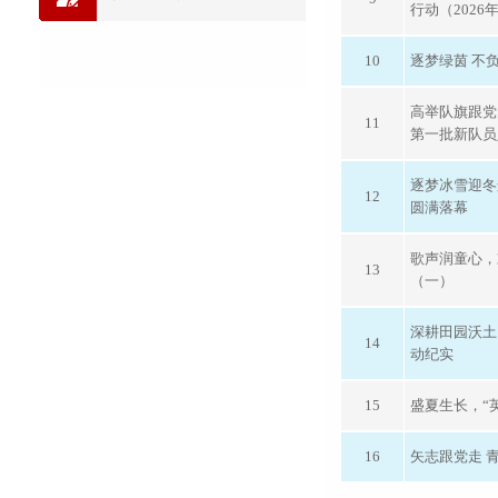
行动（202
10
逐梦绿茵 不
高举队旗跟党
11
第一批新队员
逐梦冰雪迎冬
12
圆满落幕
歌声润童心，
13
（一）
深耕田园沃土
14
动纪实
15
盛夏生长，“
16
矢志跟党走 