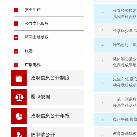
安全生产
长春经济技术
2
儿园年检合格
公共文化服务
3
长拳砺少年 
新闻出版版权
4
蝉鸣起时，流
旅游
健体润心扬少
5
广播电视
色课程成果展
政府信息公开制度
体育
先生向北 童
6
动在我校成功
履职依据
一笔一画启数
7
环画学科活动
政府信息公开年报
8
弈路争锋 棋
教育部基础教
依申请公开
9