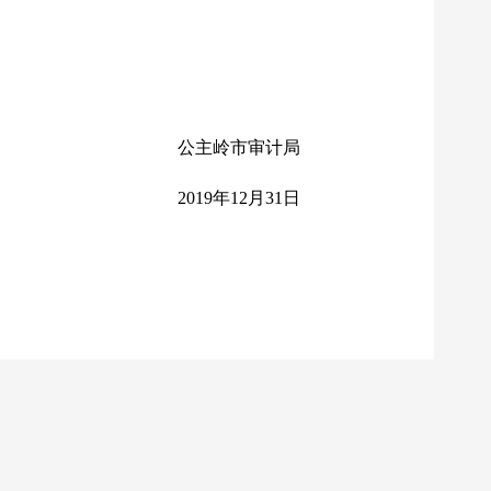
公主岭市审计局
2019
年
12
月
31
日