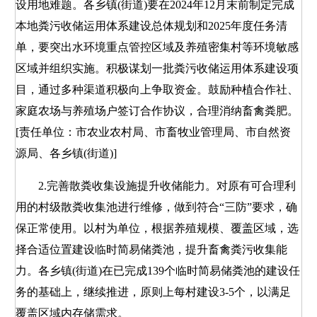
设用地难题。各乡镇(街道)要在2024年12月末前制定完成
本地粪污收储运用体系建设总体规划和2025年度任务清
单，要突出水环境重点管控区域及养殖密集村等环境敏感
区域并组织实施。积极谋划一批粪污收储运用体系建设项
目，通过多种渠道积极向上争取资金。鼓励种植合作社、
家庭农场与养殖场户签订合作协议，合理消纳畜禽粪肥。
[责任单位：市农业农村局、市畜牧业管理局、市自然资
源局、各乡镇(街道)]
2.完善散粪收集设施提升收储能力。对原有可合理利
用的村级散粪收集池进行维修，做到符合“三防”要求，确
保正常使用。以村为单位，根据养殖规模、覆盖区域，选
择合适位置建设临时简易储粪池，提升畜禽粪污收集能
力。各乡镇(街道)在已完成139个临时简易储粪池的建设任
务的基础上，继续推进，原则上每村建设3-5个，以满足
覆盖区域内存储需求。