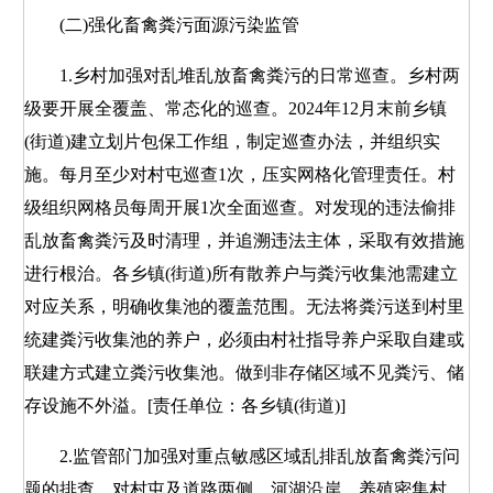
(二)强化畜禽粪污面源污染监管
1.乡村加强对乱堆乱放畜禽粪污的日常巡查。乡村两
级要开展全覆盖、常态化的巡查。2024年12月末前乡镇
(街道)建立划片包保工作组，制定巡查办法，并组织实
施。每月至少对村屯巡查1次，压实网格化管理责任。村
级组织网格员每周开展1次全面巡查。对发现的违法偷排
乱放畜禽粪污及时清理，并追溯违法主体，采取有效措施
进行根治。各乡镇(街道)所有散养户与粪污收集池需建立
对应关系，明确收集池的覆盖范围。无法将粪污送到村里
统建粪污收集池的养户，必须由村社指导养户采取自建或
联建方式建立粪污收集池。做到非存储区域不见粪污、储
存设施不外溢。[责任单位：各乡镇(街道)]
2.监管部门加强对重点敏感区域乱排乱放畜禽粪污问
题的排查。对村屯及道路两侧、河湖沿岸、养殖密集村、