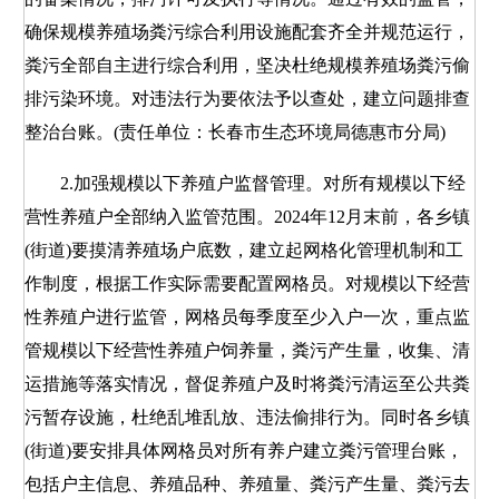
确保规模养殖场粪污综合利用设施配套齐全并规范运行，
粪污全部自主进行综合利用，坚决杜绝规模养殖场粪污偷
排污染环境。对违法行为要依法予以查处，建立问题排查
整治台账。(责任单位：长春市生态环境局德惠市分局)
2.加强规模以下养殖户监督管理。对所有规模以下经
营性养殖户全部纳入监管范围。2024年12月末前，各乡镇
(街道)要摸清养殖场户底数，建立起网格化管理机制和工
作制度，根据工作实际需要配置网格员。对规模以下经营
性养殖户进行监管，网格员每季度至少入户一次，重点监
管规模以下经营性养殖户饲养量，粪污产生量，收集、清
运措施等落实情况，督促养殖户及时将粪污清运至公共粪
污暂存设施，杜绝乱堆乱放、违法偷排行为。同时各乡镇
(街道)要安排具体网格员对所有养户建立粪污管理台账，
包括户主信息、养殖品种、养殖量、粪污产生量、粪污去